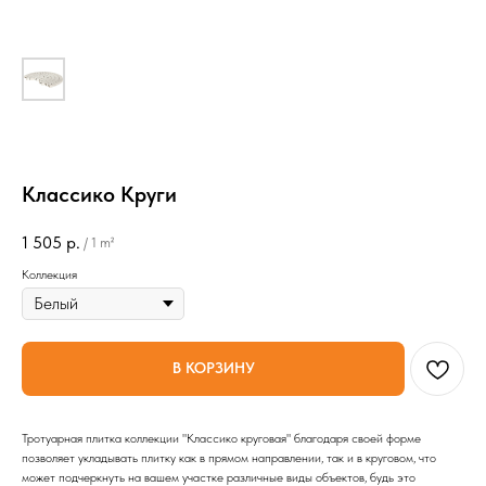
Классико Круги
1 505
р.
/
1 m²
Коллекция
В КОРЗИНУ
Тротуарная плитка коллекции "Классико круговая" благодаря своей форме
позволяет укладывать плитку как в прямом направлении, так и в круговом, что
может подчеркнуть на вашем участке различные виды объектов, будь это